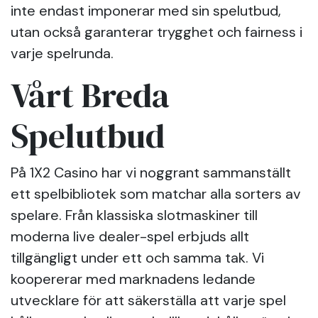
inte endast imponerar med sin spelutbud,
utan också garanterar trygghet och fairness i
varje spelrunda.
Vårt Breda
Spelutbud
På 1X2 Casino har vi noggrant sammanställt
ett spelbibliotek som matchar alla sorters av
spelare. Från klassiska slotmaskiner till
moderna live dealer-spel erbjuds allt
tillgängligt under ett och samma tak. Vi
koopererar med marknadens ledande
utvecklare för att säkerställa att varje spel