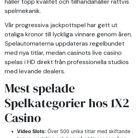
håller topp kvalitet och tillhandahåller rättvis
spelmekanik.
Vår progressiva jackpottspel har gett ut
otaliga kronor till lyckliga vinnare genom åren.
Spelautomaterna uppdateras regelbundet
med nya titlar, medan casinots live casino
spelas i HD direkt från professionella studios
med levande dealers.
Mest spelade
Spelkategorier hos 1X2
Casino
Video Slots:
Över 500 unika titlar med skiftande