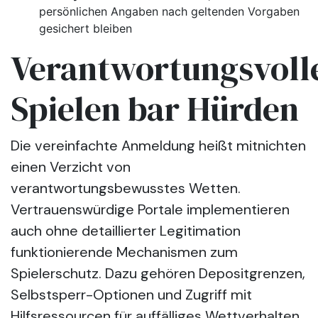
persönlichen Angaben nach geltenden Vorgaben
gesichert bleiben
Verantwortungsvoll
Spielen bar Hürden
Die vereinfachte Anmeldung heißt mitnichten
einen Verzicht von
verantwortungsbewusstes Wetten.
Vertrauenswürdige Portale implementieren
auch ohne detaillierter Legitimation
funktionierende Mechanismen zum
Spielerschutz. Dazu gehören Depositgrenzen,
Selbstsperr-Optionen und Zugriff mit
Hilfsressourcen für auffälliges Wettverhalten.