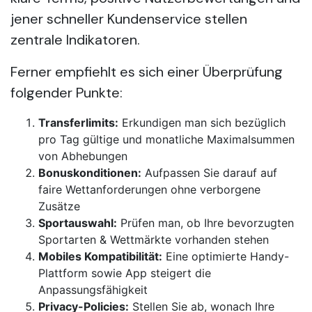
jener schneller Kundenservice stellen
zentrale Indikatoren.
Ferner empfiehlt es sich einer Überprüfung
folgender Punkte:
Transferlimits:
Erkundigen man sich bezüglich
pro Tag gültige und monatliche Maximalsummen
von Abhebungen
Bonuskonditionen:
Aufpassen Sie darauf auf
faire Wettanforderungen ohne verborgene
Zusätze
Sportauswahl:
Prüfen man, ob Ihre bevorzugten
Sportarten & Wettmärkte vorhanden stehen
Mobiles Kompatibilität:
Eine optimierte Handy-
Plattform sowie App steigert die
Anpassungsfähigkeit
Privacy-Policies:
Stellen Sie ab, wonach Ihre