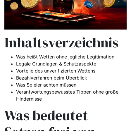
Inhaltsverzeichnis
Was heißt Wetten ohne jegliche Legitimation
Legale Grundlagen & Schutzaspekte
Vorteile des unverifizierten Wettens
Bezahlverfahren beim Überblick
Was Spieler achten müssen
Verantwortungsbewusstes Tippen ohne große
Hindernisse
Was bedeutet