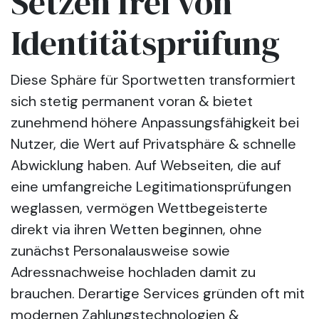
Setzen frei von
Identitätsprüfung
Diese Sphäre für Sportwetten transformiert
sich stetig permanent voran & bietet
zunehmend höhere Anpassungsfähigkeit bei
Nutzer, die Wert auf Privatsphäre & schnelle
Abwicklung haben. Auf Webseiten, die auf
eine umfangreiche Legitimationsprüfungen
weglassen, vermögen Wettbegeisterte
direkt via ihren Wetten beginnen, ohne
zunächst Personalausweise sowie
Adressnachweise hochladen damit zu
brauchen. Derartige Services gründen oft mit
modernen Zahlungstechnologien &