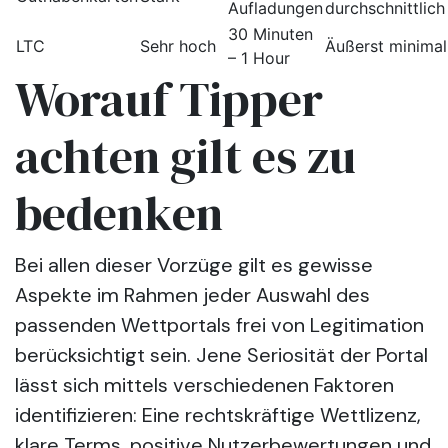
Aufladungen
durchschnittlich
30 Minuten
LTC
Sehr hoch
Äußerst minimal
– 1 Hour
Worauf Tipper
achten gilt es zu
bedenken
Bei allen dieser Vorzüge gilt es gewisse
Aspekte im Rahmen jeder Auswahl des
passenden Wettportals frei von Legitimation
berücksichtigt sein. Jene Seriosität der Portal
lässt sich mittels verschiedenen Faktoren
identifizieren: Eine rechtskräftige Wettlizenz,
klare Terms, positive Nutzerbewertungen und