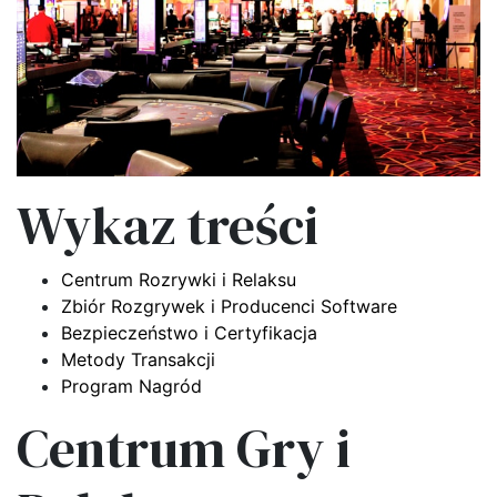
Wykaz treści
Centrum Rozrywki i Relaksu
Zbiór Rozgrywek i Producenci Software
Bezpieczeństwo i Certyfikacja
Metody Transakcji
Program Nagród
Centrum Gry i