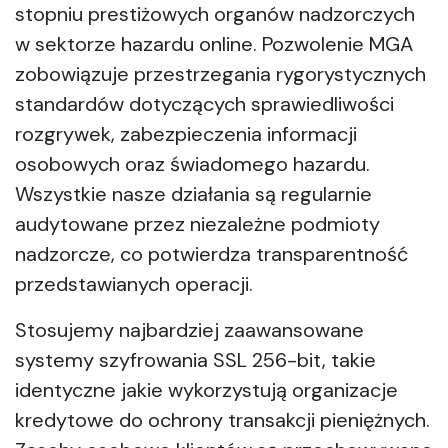
stopniu prestiżowych organów nadzorczych
w sektorze hazardu online. Pozwolenie MGA
zobowiązuje przestrzegania rygorystycznych
standardów dotyczących sprawiedliwości
rozgrywek, zabezpieczenia informacji
osobowych oraz świadomego hazardu.
Wszystkie nasze działania są regularnie
audytowane przez niezależne podmioty
nadzorcze, co potwierdza transparentność
przedstawianych operacji.
Stosujemy najbardziej zaawansowane
systemy szyfrowania SSL 256-bit, takie
identyczne jakie wykorzystują organizacje
kredytowe do ochrony transakcji pieniężnych.