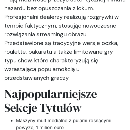
hazardu bez opuszczania z lokum.
Profesjonalni dealerzy realizują rozgrywki w
tempie faktycznym, stosując nowoczesne
rozwiązania streamingu obrazu.
Przedstawione są tradycyjne wersje oczka,
roulette, bakaratu a także limitowane gry
typu show, które charakteryzują się
wzrastającą popularnością u
przedstawianych graczy.
Najpopularniejsze
Sekcje Tytułów
Maszyny multimedialne z pulami rosnącymi
powyżej 1 milion euro