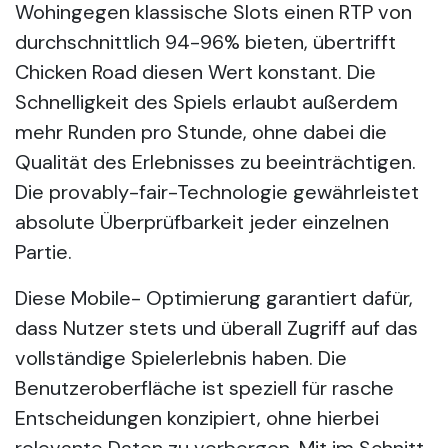
Wohingegen klassische Slots einen RTP von
durchschnittlich 94-96% bieten, übertrifft
Chicken Road diesen Wert konstant. Die
Schnelligkeit des Spiels erlaubt außerdem
mehr Runden pro Stunde, ohne dabei die
Qualität des Erlebnisses zu beeinträchtigen.
Die provably-fair-Technologie gewährleistet
absolute Überprüfbarkeit jeder einzelnen
Partie.
Diese Mobile- Optimierung garantiert dafür,
dass Nutzer stets und überall Zugriff auf das
vollständige Spielerlebnis haben. Die
Benutzeroberfläche ist speziell für rasche
Entscheidungen konzipiert, ohne hierbei
relevante Daten zu verbergen. Mit im Schnitt