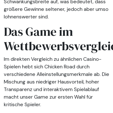
Schwankungsbreite auf, was bedeutet, dass
größere Gewinne seltener, jedoch aber umso
lohnenswerter sind.
Das Game im
Wettbewerbsverglei
Im direkten Vergleich zu ähnlichen Casino-
Spielen hebt sich Chicken Road durch
verschiedene Alleinstellungsmerkmale ab. Die
Mischung aus niedriger Hausvorteil, hoher
Transparenz und interaktivem Spielablauf
macht unser Game zur ersten Wahl für
kritische Spieler.