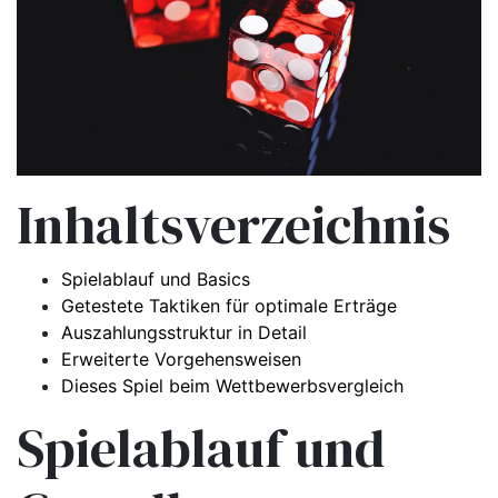
Inhaltsverzeichnis
Spielablauf und Basics
Getestete Taktiken für optimale Erträge
Auszahlungsstruktur in Detail
Erweiterte Vorgehensweisen
Dieses Spiel beim Wettbewerbsvergleich
Spielablauf und