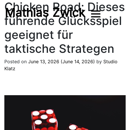
Chicken Road: Dieses
Mathias Zwick
Photographer
führende Glücksspiel
geeignet für
taktische Strategen
Posted on
June 13, 2026
(June 14, 2026)
by
Studio
Klatz