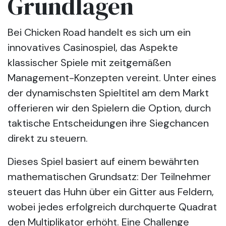
Grundlagen
Bei Chicken Road handelt es sich um ein
innovatives Casinospiel, das Aspekte
klassischer Spiele mit zeitgemäßen
Management-Konzepten vereint. Unter eines
der dynamischsten Spieltitel am dem Markt
offerieren wir den Spielern die Option, durch
taktische Entscheidungen ihre Siegchancen
direkt zu steuern.
Dieses Spiel basiert auf einem bewährten
mathematischen Grundsatz: Der Teilnehmer
steuert das Huhn über ein Gitter aus Feldern,
wobei jedes erfolgreich durchquerte Quadrat
den Multiplikator erhöht. Eine Challenge