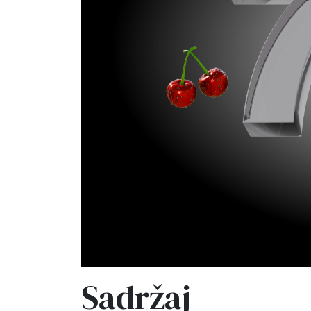
Sadržaj