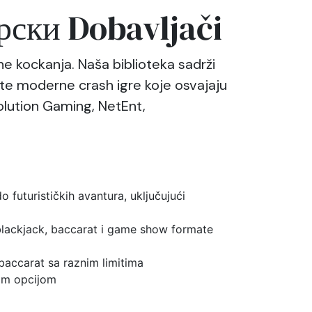
рски Dobavljači
 kockanja. Naša biblioteka sadrži
e te moderne crash igre koje osvajaju
olution Gaming, NetEnt,
futurističkih avantura, uključujući
blackjack, baccarat i game show formate
 baccarat sa raznim limitima
ćom opcijom