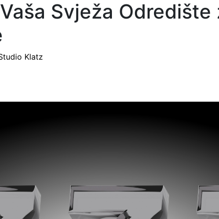
 Vaša Svježa Odredište 
e
Studio Klatz