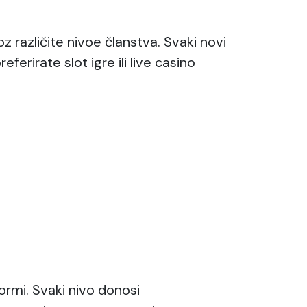
z različite nivoe članstva. Svaki novi
erirate slot igre ili live casino
ormi. Svaki nivo donosi