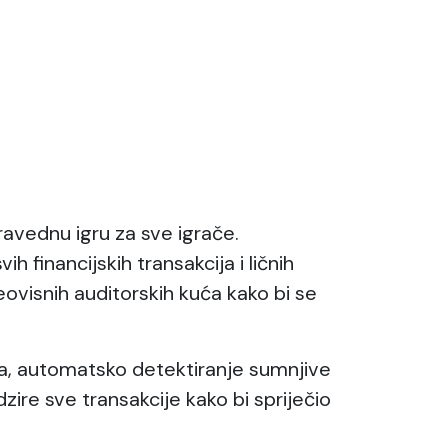
ravednu igru za sve igrače.
h financijskih transakcija i ličnih
eovisnih auditorskih kuća kako bi se
aka, automatsko detektiranje sumnjive
ire sve transakcije kako bi spriječio