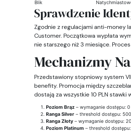
Blik
Natychmiastow
Sprawdzenie Ident
Zgodnie z regulacjami anti-money 
Customer. Początkowa wypłata wymag
nie starszego niż 3 miesiące. Proce
Mechanizmy Nag
Przedstawiony stopniowy system VIP
benefity. Promocja między szczebla
dostają za wszystkie 10 PLN stawki 
Poziom Brąz
– wymaganie dostępu: 0
Ranga Silver
– threshold dostępu: 50
Ranga Złoty
– wymaganie dostępu: 20
Poziom Platinum
– threshold dostępu: