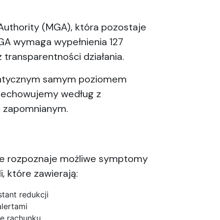
Authority (MGA), która pozostaje
 MGA wymaga wypełnienia 127
transparentności działania.
identycznym samym poziomem
przechowujemy według z
ia zapomnianym.
ie rozpoznaje możliwe symptomy
 które zawierają:
tant redukcji
lertami
ie rachunku