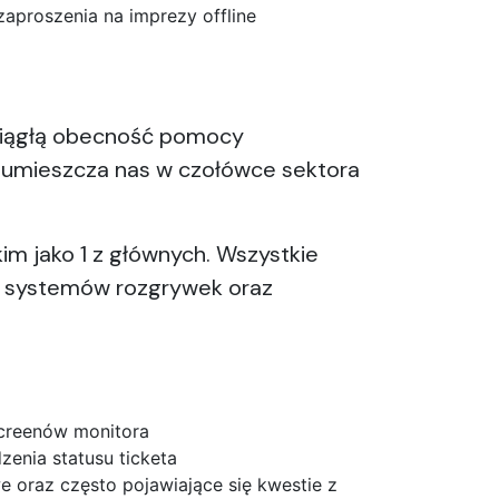
aproszenia na imprezy offline
 ciągłą obecność pomocy
 co umieszcza nas w czołówce sektora
im jako 1 z głównych. Wszystkie
, systemów rozgrywek oraz
screenów monitora
zenia statusu ticketa
e oraz często pojawiające się kwestie z