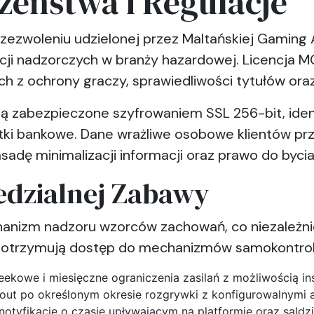
zeństwa i Regulacje
zezwoleniu udzielonej przez Maltańskiej Gaming 
tucji nadzorczych w branży hazardowej. Licencja
 ochrony graczy, sprawiedliwości tytułów oraz 
tają zabezpieczone szyfrowaniem SSL 256-bit, 
ostki bankowe. Dane wrażliwe osobowe klientów 
adę minimalizacji informacji oraz prawo do byc
edzialnej Zabawy
nizm nadzoru wzorców zachowań, co niezależn
 otrzymują dostęp do mechanizmów samokontroli,
kowe i miesięczne ograniczenia zasilań z możliwością ins
out po określonym okresie rozgrywki z konfigurowalnymi a
notyfikacje o czasie upływającym na platformie oraz saldz