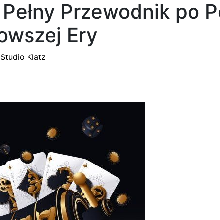
 Pełny Przewodnik po P
owszej Ery
Studio Klatz