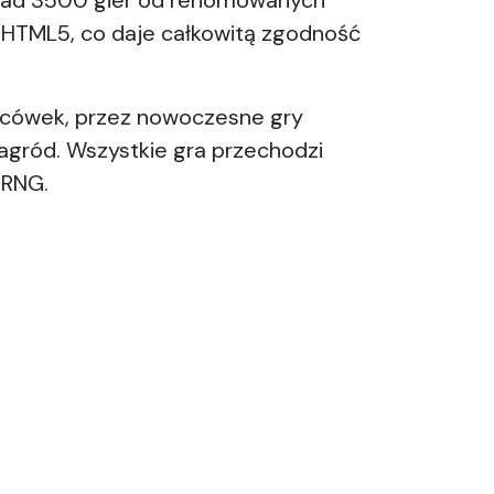
 ponad 3500 gier od renomowanych
 HTML5, co daje całkowitą zgodność
ocówek, przez nowoczesne gry
agród. Wszystkie gra przechodzi
 RNG.