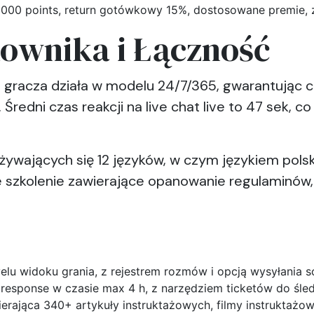
000 points, return gotówkowy 15%, dostosowane premie, z
ownika i Łączność
 gracza działa w modelu 24/7/365, gwarantując
 Średni czas reakcji na live chat live to 47 sek,
żywających się 12 języków, w czym językiem polsk
 szkolenie zawierające opanowanie regulaminów
velu widoku grania, z rejestrem rozmów i opcją wysyłania 
response w czasie max 4 h, z narzędziem ticketów do śled
rająca 340+ artykuły instruktażowych, filmy instruktażow