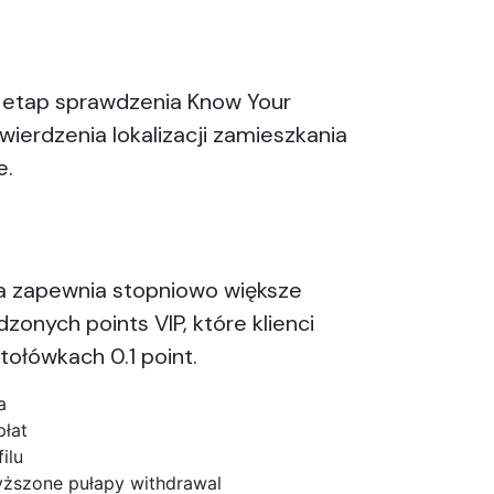
ć etap sprawdzenia Know Your
erdzenia lokalizacji zamieszkania
e.
da zapewnia stopniowo większe
nych points VIP, które klienci
tołówkach 0.1 point.
a
płat
ilu
wyższone pułapy withdrawal