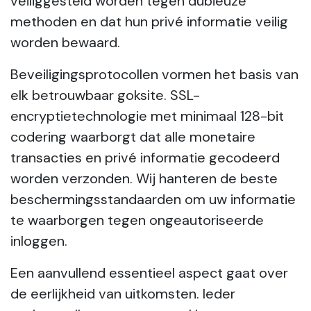
veiliggesteld worden tegen dubieuze
methoden en dat hun privé informatie veilig
worden bewaard.
Beveiligingsprotocollen vormen het basis van
elk betrouwbaar goksite. SSL-
encryptietechnologie met minimaal 128-bit
codering waarborgt dat alle monetaire
transacties en privé informatie gecodeerd
worden verzonden. Wij hanteren de beste
beschermingsstandaarden om uw informatie
te waarborgen tegen ongeautoriseerde
inloggen.
Een aanvullend essentieel aspect gaat over
de eerlijkheid van uitkomsten. Ieder