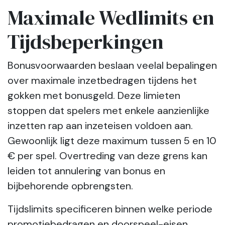
Maximale Wedlimits en
Tijdsbeperkingen
Bonusvoorwaarden beslaan veelal bepalingen
over maximale inzetbedragen tijdens het
gokken met bonusgeld. Deze limieten
stoppen dat spelers met enkele aanzienlijke
inzetten rap aan inzeteisen voldoen aan.
Gewoonlijk ligt deze maximum tussen 5 en 10
€ per spel. Overtreding van deze grens kan
leiden tot annulering van bonus en
bijbehorende opbrengsten.
Tijdslimits specificeren binnen welke periode
promotiebedragen en doorspeel-eisen