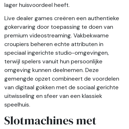
lager huisvoordeel heeft.
Live dealer games creëren een authentieke
gokervaring door toepassing te doen van
premium videostreaming. Vakbekwame
croupiers beheren echte attributen in
speciaal ingerichte studio-omgevingen,
terwijl spelers vanuit hun persoonlijke
omgeving kunnen deelnemen. Deze
gemengde opzet combineert de voordelen
van digitaal gokken met de sociaal gerichte
uitwisseling en sfeer van een klassiek
speelhuis.
Slotmachines met