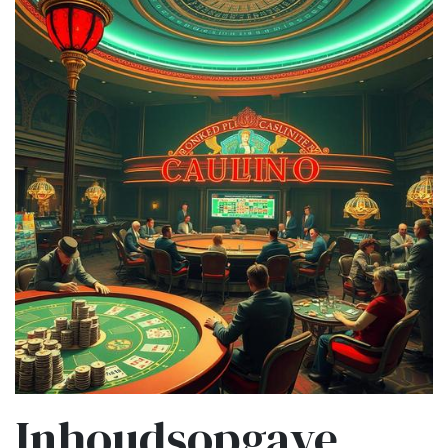
Inhoudsopgave