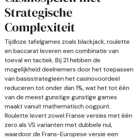
Strategische
Complexiteit
Tijdloze tafelgames zoals blackjack, roulette
en baccarat leveren een combinatie van
toeval en tactiek. Bij 21 hebben de
mogelijkheid deelnemers door het toepassen
van basisstrategieën het casinovoordeel
reduceren tot onder dan 1%, wat het tot één
van de meest gunstige gunstige games
maakt vanuit mathematisch oogpunt.
Roulette levert zowel Franse versies met één
zero als VS varianten met dubbele nul,
waardoor de Frans-Europese versie een