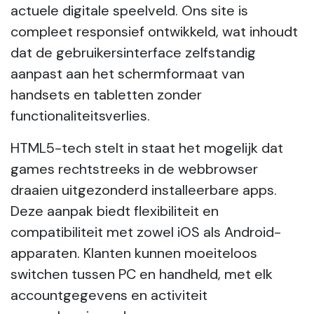
actuele digitale speelveld. Ons site is
compleet responsief ontwikkeld, wat inhoudt
dat de gebruikersinterface zelfstandig
aanpast aan het schermformaat van
handsets en tabletten zonder
functionaliteitsverlies.
HTML5-tech stelt in staat het mogelijk dat
games rechtstreeks in de webbrowser
draaien uitgezonderd installeerbare apps.
Deze aanpak biedt flexibiliteit en
compatibiliteit met zowel iOS als Android-
apparaten. Klanten kunnen moeiteloos
switchen tussen PC en handheld, met elk
accountgegevens en activiteit