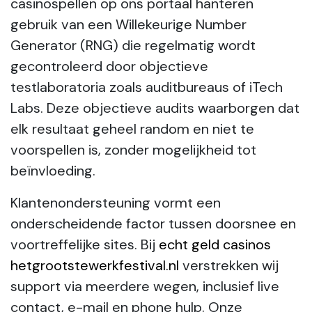
casinospellen op ons portaal hanteren
gebruik van een Willekeurige Number
Generator (RNG) die regelmatig wordt
gecontroleerd door objectieve
testlaboratoria zoals auditbureaus of iTech
Labs. Deze objectieve audits waarborgen dat
elk resultaat geheel random en niet te
voorspellen is, zonder mogelijkheid tot
beïnvloeding.
Klantenondersteuning vormt een
onderscheidende factor tussen doorsnee en
voortreffelijke sites. Bij
echt geld casinos
hetgrootstewerkfestival.nl
verstrekken wij
support via meerdere wegen, inclusief live
contact, e-mail en phone hulp. Onze