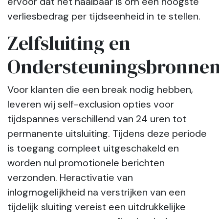
ervoor dat het haalbaar is om een hoogste
verliesbedrag per tijdseenheid in te stellen.
Zelfsluiting en
Ondersteuningsbronne
Voor klanten die een break nodig hebben,
leveren wij self-exclusion opties voor
tijdspannes verschillend van 24 uren tot
permanente uitsluiting. Tijdens deze periode
is toegang compleet uitgeschakeld en
worden nul promotionele berichten
verzonden. Heractivatie van
inlogmogelijkheid na verstrijken van een
tijdelijk sluiting vereist een uitdrukkelijke