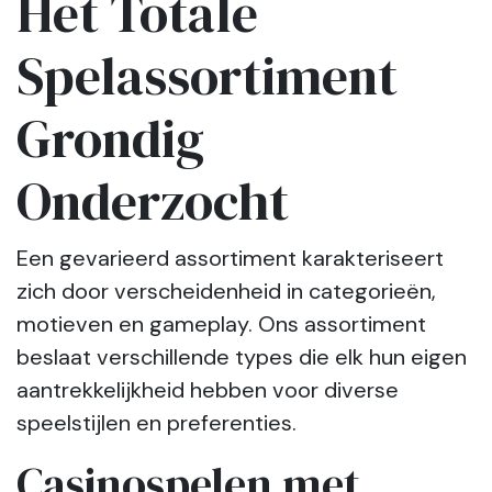
Het Totale
Spelassortiment
Grondig
Onderzocht
Een gevarieerd assortiment karakteriseert
zich door verscheidenheid in categorieën,
motieven en gameplay. Ons assortiment
beslaat verschillende types die elk hun eigen
aantrekkelijkheid hebben voor diverse
speelstijlen en preferenties.
Casinospelen met