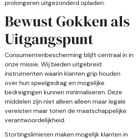
prolongeren uitgezonderd opladen.
Bewust Gokken als
Uitgangspunt
Consumentenbescherming blijft centraal in in
onze missie. Wij bieden uitgebreid
instrumenten waarin klanten grip houden
over hun speelgedrag en mogelijke
bedreigingen kunnen minimaliseren. Deze
middelen zijn niet alleen alleen maar legale
vereisten maar tonen de maatschappelijke
verantwoordelijkheid.
Stortingslimieten maken mogelijk klanten in