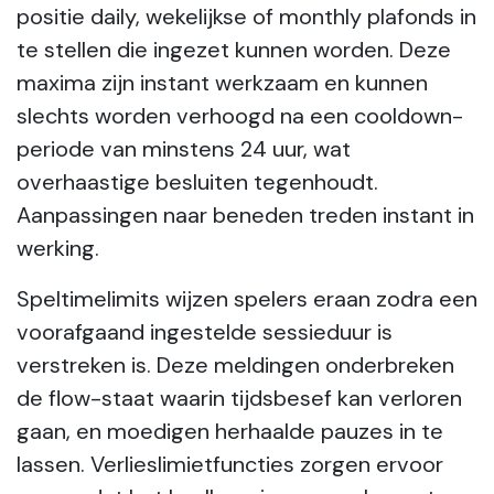
positie daily, wekelijkse of monthly plafonds in
te stellen die ingezet kunnen worden. Deze
maxima zijn instant werkzaam en kunnen
slechts worden verhoogd na een cooldown-
periode van minstens 24 uur, wat
overhaastige besluiten tegenhoudt.
Aanpassingen naar beneden treden instant in
werking.
Speltimelimits wijzen spelers eraan zodra een
voorafgaand ingestelde sessieduur is
verstreken is. Deze meldingen onderbreken
de flow-staat waarin tijdsbesef kan verloren
gaan, en moedigen herhaalde pauzes in te
lassen. Verlieslimietfuncties zorgen ervoor