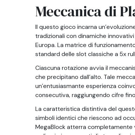
Meccanica di Pl
Il questo gioco incarna un’evoluzio
tradizionali con dinamiche innovativi 
Europa. La matrice di funzionament
standard delle slot classiche a 5x rull
Ciascuna rotazione avvia il meccani
che precipitano dall’alto. Tale mecc
un’entusiasmante esperienza coinvol
consecutiva, raggiungendo cifre fino 
La caratteristica distintiva del que
simboli identici che riescono ad occ
MegaBlock atterra completamente vis