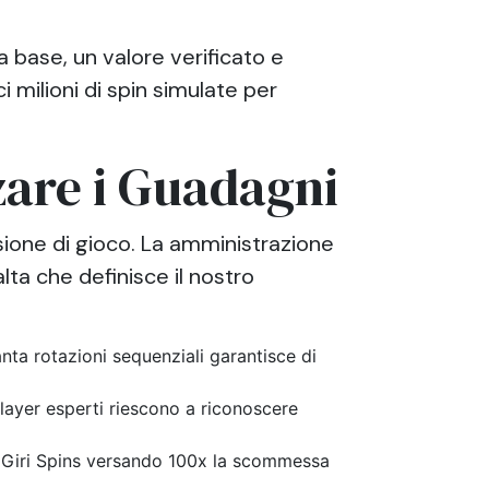
base, un valore verificato e
 milioni di spin simulate per
zare i Guadagni
ssione di gioco. La amministrazione
ta che definisce il nostro
 rotazioni sequenziali garantisce di
player esperti riescono a riconoscere
i Giri Spins versando 100x la scommessa