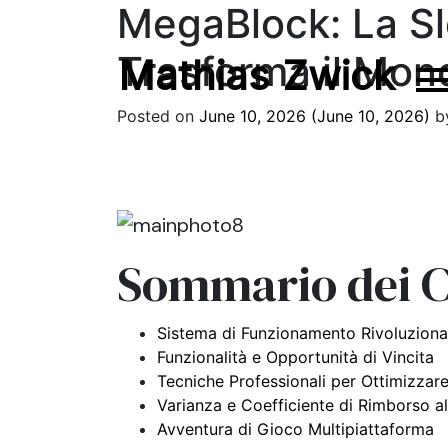
MegaBlock: La Sl
Trasforma il Mon
Mathias Zwick
Photographer
Posted on
June 10, 2026
(June 10, 2026)
b
Sommario dei C
Sistema di Funzionamento Rivoluziona
Funzionalità e Opportunità di Vincita
Tecniche Professionali per Ottimizzare 
Varianza e Coefficiente di Rimborso a
Avventura di Gioco Multipiattaforma