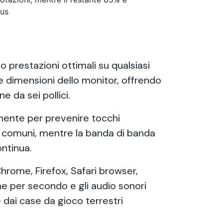
nus
prestazioni ottimali su qualsiasi
e dimensioni dello monitor, offrendo
e da sei pollici.
amente per prevenire tocchi
 4G comuni, mentre la banda di banda
ontinua.
(Chrome, Firefox, Safari browser,
me per secondo e gli audio sonori
dai case da gioco terrestri