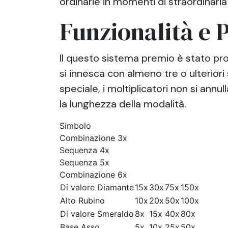
ordinarie in momenti di straordinaria
Funzionalità e 
Il questo sistema premio è stato prog
si innesca con almeno tre o ulteriori
speciale, i moltiplicatori non si an
la lunghezza della modalità.
Simbolo
Combinazione 3x
Sequenza 4x
Sequenza 5x
Combinazione 6x
Di valore Diamante
15x
30x
75x
150x
Alto Rubino
10x
20x
50x
100x
Di valore Smeraldo
8x
15x
40x
80x
Base Asso
5x
10x
25x
50x