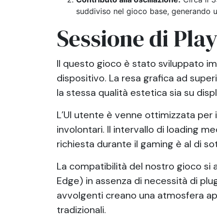
suddiviso nel gioco base, generando un
Sessione di Pla
Il questo gioco è stato sviluppato 
dispositivo. La resa grafica ad supe
la stessa qualità estetica sia su dis
L’UI utente è venne ottimizzata per 
involontari. Il intervallo di loading
richiesta durante il gaming è al di 
La compatibilità del nostro gioco si a
Edge) in assenza di necessità di plug
avvolgenti creano una atmosfera app
tradizionali.