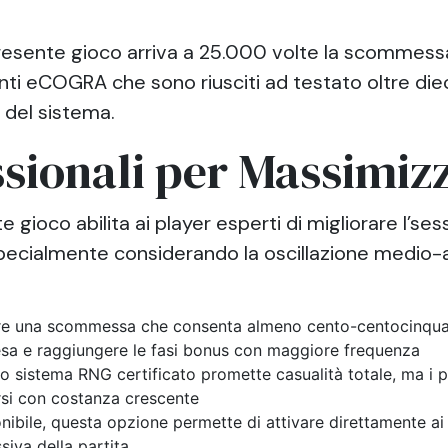
sente gioco arriva a 25.000 volte la scommessa 
ti eCOGRA che sono riusciti ad testato oltre dieci
 del sistema.
sionali per Massimiz
 gioco abilita ai player esperti di migliorare l’se
pecialmente considerando la oscillazione medio-al
e una scommessa che consenta almeno cento-centocinquanta
esa e raggiungere le fasi bonus con maggiore frequenza
mo sistema RNG certificato promette casualità totale, ma i 
rsi con costanza crescente
ibile, questa opzione permette di attivare direttamente a
iva della partita