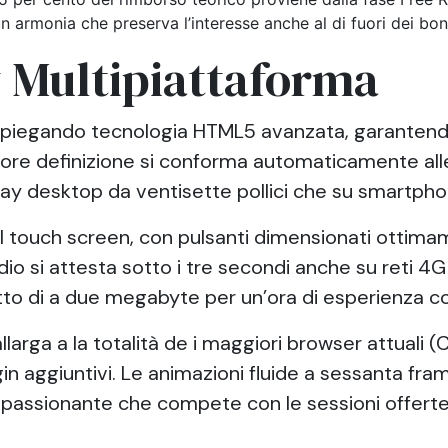
 armonia che preserva l’interesse anche al di fuori dei bo
y Multipiattaforma
impiegando tecnologia HTML5 avanzata, garantendo 
riore definizione si conforma automaticamente all
play desktop da ventisette pollici che su smartphon
il touch screen, con pulsanti dimensionati ottim
 medio si attesta sotto i tre secondi anche su reti
sotto di a due megabyte per un’ora di esperienza c
llarga a la totalità de i maggiori browser attuali 
in aggiuntivi. Le animazioni fluide a sessanta fra
assionante che compete con le sessioni offerte 