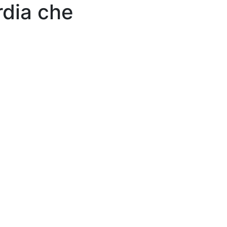
rdia che