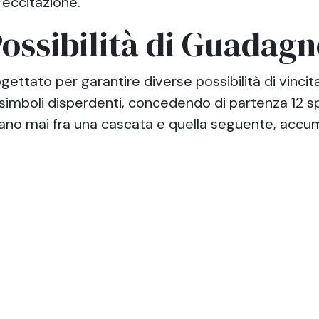
 eccitazione.
Possibilità di Guadag
ettato per garantire diverse possibilità di vincita
 simboli disperdenti, concedendo di partenza 12 sp
nullano mai fra una cascata e quella seguente, acc