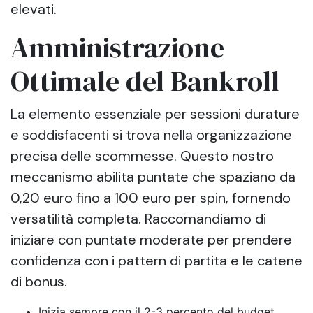
elevati.
Amministrazione
Ottimale del Bankroll
La elemento essenziale per sessioni durature
e soddisfacenti si trova nella organizzazione
precisa delle scommesse. Questo nostro
meccanismo abilita puntate che spaziano da
0,20 euro fino a 100 euro per spin, fornendo
versatilità completa. Raccomandiamo di
iniziare con puntate moderate per prendere
confidenza con i pattern di partita e le catene
di bonus.
Inizia sempre con il 2-3 percento del budget