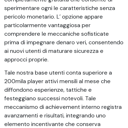
sperimentare ogni le caratteristiche senza
pericolo monetario. L’ opzione appare
particolarmente vantaggiosa per
comprendere le meccaniche sofisticate
prima di impegnare denaro veri, consentendo
ai nuovi utenti di maturare sicurezza e
approcci proprie.
Tale nostra base utenti conta superiore a
200mila player attivi mensili al mese che
diffondono esperienze, tattiche e
festeggiano successi notevoli. Tale
meccanismo di achievement interno registra
avanzamenti e risultati, integrando uno
elemento incentivante che conserva