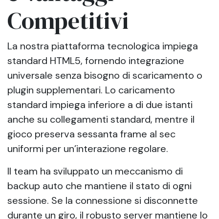
Competitivi
La nostra piattaforma tecnologica impiega
standard HTML5, fornendo integrazione
universale senza bisogno di scaricamento o
plugin supplementari. Lo caricamento
standard impiega inferiore a di due istanti
anche su collegamenti standard, mentre il
gioco preserva sessanta frame al sec
uniformi per un’interazione regolare.
Il team ha sviluppato un meccanismo di
backup auto che mantiene il stato di ogni
sessione. Se la connessione si disconnette
durante un giro, il robusto server mantiene lo