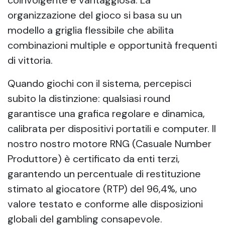
organizzazione del gioco si basa su un
modello a griglia flessibile che abilita
combinazioni multiple e opportunità frequenti
di vittoria.
Quando giochi con il sistema, percepisci
subito la distinzione: qualsiasi round
garantisce una grafica regolare e dinamica,
calibrata per dispositivi portatili e computer. Il
nostro nostro motore RNG (Casuale Number
Produttore) è certificato da enti terzi,
garantendo un percentuale di restituzione
stimato al giocatore (RTP) del 96,4%, uno
valore testato e conforme alle disposizioni
globali del gambling consapevole.