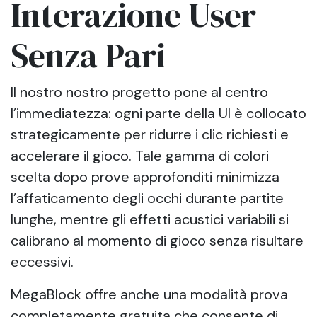
Interazione User
Senza Pari
Il nostro nostro progetto pone al centro
l’immediatezza: ogni parte della UI è collocato
strategicamente per ridurre i clic richiesti e
accelerare il gioco. Tale gamma di colori
scelta dopo prove approfonditi minimizza
l’affaticamento degli occhi durante partite
lunghe, mentre gli effetti acustici variabili si
calibrano al momento di gioco senza risultare
eccessivi.
MegaBlock offre anche una modalità prova
completamente gratuita che consente di