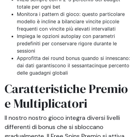
totale per ogni bet
Monitora i pattern di gioco: questo particolare
modello è incline a bilanciare vincite piccole
frequenti con vincite più elevati intervallati
Impiega le opzioni autoplay con parametri
predefiniti per conservare rigore durante le
sessioni
Approfitta dei round bonus quando si innescano:
dai dati garantiscono il sessantacinque percento
delle guadagni globali
Caratteristiche Premio
e Multiplicatori
Il nostro nostro gioco integra diversi livelli
differenti di bonus che si sbloccano
gradualmente. Il Free Spins Premio si attiva