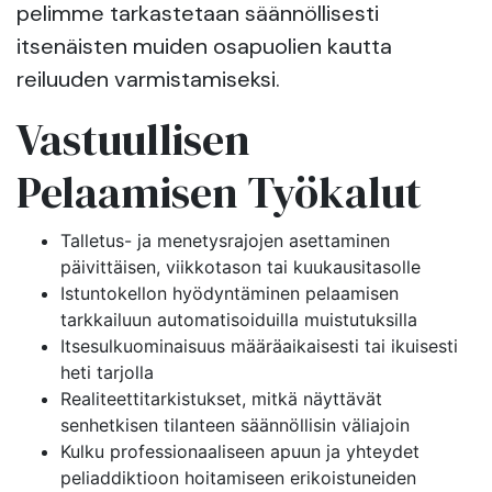
pelimme tarkastetaan säännöllisesti
itsenäisten muiden osapuolien kautta
reiluuden varmistamiseksi.
Vastuullisen
Pelaamisen Työkalut
Talletus- ja menetysrajojen asettaminen
päivittäisen, viikkotason tai kuukausitasolle
Istuntokellon hyödyntäminen pelaamisen
tarkkailuun automatisoiduilla muistutuksilla
Itsesulkuominaisuus määräaikaisesti tai ikuisesti
heti tarjolla
Realiteettitarkistukset, mitkä näyttävät
senhetkisen tilanteen säännöllisin väliajoin
Kulku professionaaliseen apuun ja yhteydet
peliaddiktioon hoitamiseen erikoistuneiden