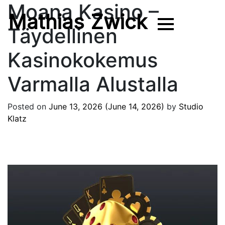
Moana Kasino –
Mathias Zwick
Photographer
Täydellinen
Kasinokokemus
Varmalla Alustalla
Posted on
June 13, 2026
(June 14, 2026)
by
Studio
Klatz