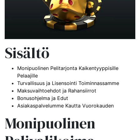
Sisältö
Monipuolinen Pelitarjonta Kaikentyyppisille
Pelaajille
Turvallisuus ja Lisensointi Toiminnassamme
Maksuvaihtoehdot ja Rahansiirrot
Bonusohjelma ja Edut
Asiakaspalvelumme Kautta Vuorokauden
Monipuolinen