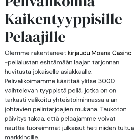
Pelivalikoima
Kaikentyyppisille
Pelaajille
Olemme rakentaneet
kirjaudu Moana Casino
-pelialustan esittämään laajan tarjonnan
huvitusta jokaiselle asiakkaalle.
Pelivalikoimamme käsittää ylitse 3000
vaihtelevan tyyppistä peliä, jotka on on
tarkasti valikoitu yhteistoiminnassa alan
johtavien pelintarjoajien mukana. Taukoton
päivitys takaa, että pelaajamme voivat
nauttia tuoreimmat julkaisut heti niiden tultua
markkinoille.