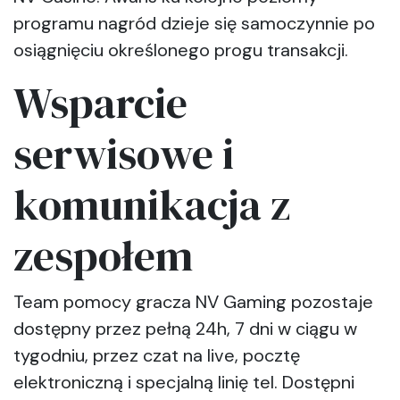
programu nagród dzieje się samoczynnie po
osiągnięciu określonego progu transakcji.
Wsparcie
serwisowe i
komunikacja z
zespołem
Team pomocy gracza NV Gaming pozostaje
dostępny przez pełną 24h, 7 dni w ciągu w
tygodniu, przez czat na live, pocztę
elektroniczną i specjalną linię tel. Dostępni