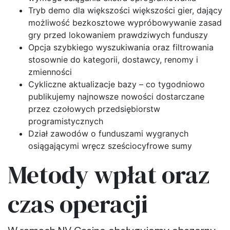
Tryb demo dla większości większości gier, dający
możliwość bezkosztowe wypróbowywanie zasad
gry przed lokowaniem prawdziwych funduszy
Opcja szybkiego wyszukiwania oraz filtrowania
stosownie do kategorii, dostawcy, renomy i
zmienności
Cykliczne aktualizacje bazy – co tygodniowo
publikujemy najnowsze nowości dostarczane
przez czołowych przedsiębiorstw
programistycznych
Dział zawodów o funduszami wygranych
osiągającymi wręcz sześciocyfrowe sumy
Metody wpłat oraz
czas operacji