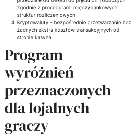
zgodnie z procedurami międzybankowych
struktur rozliczeniowych
Kryptowaluty – bezpośrednie przetwarzanie bez
żadnych ekstra kosztów transakcyjnych od
stronie kasyna
Program
wyróżnień
przeznaczonych
dla lojalnych
graczy