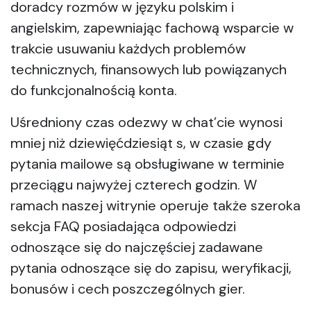
doradcy rozmów w języku polskim i
angielskim, zapewniając fachową wsparcie w
trakcie usuwaniu każdych problemów
technicznych, finansowych lub powiązanych
do funkcjonalnością konta.
Uśredniony czas odezwy w chat’cie wynosi
mniej niż dziewięćdziesiąt s, w czasie gdy
pytania mailowe są obsługiwane w terminie
przeciągu najwyżej czterech godzin. W
ramach naszej witrynie operuje także szeroka
sekcja FAQ posiadająca odpowiedzi
odnoszące się do najczęściej zadawane
pytania odnoszące się do zapisu, weryfikacji,
bonusów i cech poszczególnych gier.