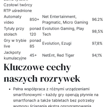
Czołowi twórcy
RTP uśrednione
Automaty
Net Entertainment,
850+
96.2%
video
Pragmatic, Micro Gaming
Tytuły przy
ponad
Evolution Gaming, Play
98,5%
stołach
120
Tech
Gry w trybie
ponad
Evolution, Ezugi
97,8%
live
85
Jackpoty
45+
NetEnt, Red Tiger
94,1%
kumulacyjne
Kluczowe cechy
naszych rozrywek
Pełna współpraca z różnymi urządzeniami
smartfonowymi – każdy gry operują płynnie na
smartfonach a także tabletach bez potrzeby
wymogu ściągania ekstra oprogramowania