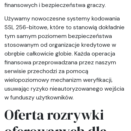
finansowych i bezpieczeństwa graczy.
Używamy nowoczesne systemy kodowania
SSL 256-bitowe, które to stanowią dokładnie
tym samym poziomem bezpieczeństwa
stosowanym od organizacje kredytowe w
obrębie całkowicie globie. Każda operacja
finansowa przeprowadzana przez naszym
serwisie przechodzi za pomocą
wielopoziomowy mechanizm weryfikacji,
usuwając ryzyko nieautoryzowanego wejścia
w funduszy użytkowników.
Oferta rozrywki