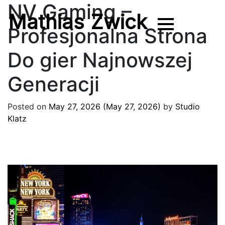
NV Gaming –
Mathias Zwick
Photographer
Profesjonalna Strona
Do gier Najnowszej
Generacji
Posted on
May 27, 2026
(May 27, 2026)
by
Studio
Klatz