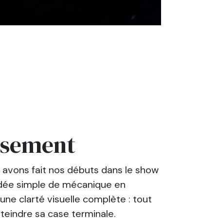
issement
 avons fait nos débuts dans le show
n idée simple de mécanique en
ne clarté visuelle complète : tout
tteindre sa case terminale.