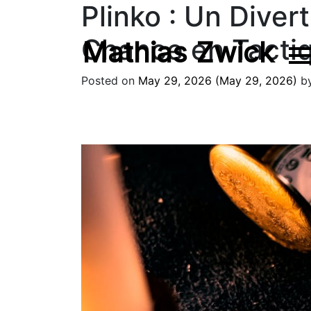
Plinko : Un Dive
Chance en Tacti
Mathias Zwick
Photographer
Posted on
May 29, 2026
(May 29, 2026)
b