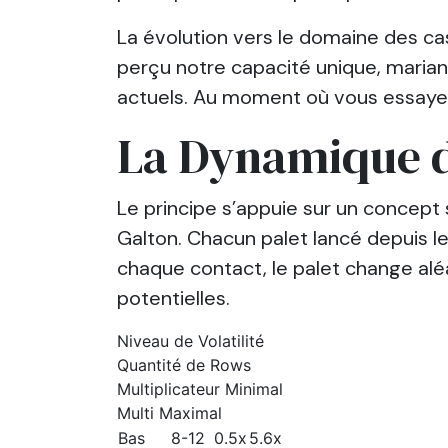
La évolution vers le domaine des ca
perçu notre capacité unique, mariant
actuels. Au moment où vous essay
La Dynamique d
Le principe s’appuie sur un concept 
Galton. Chacun palet lancé depuis 
chaque contact, le palet change aléa
potentielles.
Niveau de Volatilité
Quantité de Rows
Multiplicateur Minimal
Multi Maximal
Bas
8-12
0.5x
5.6x