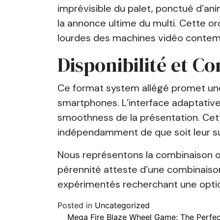
imprévisible du palet, ponctué d’ani
la annonce ultime du multi. Cette or
lourdes des machines vidéo contem
Disponibilité et C
Ce format system allégé promet une c
smartphones. L’interface adaptativ
smoothness de la présentation. Cette
indépendamment de que soit leur s
Nous représentons la combinaison op
pérennité atteste d’une combinaison 
expérimentés recherchant une optio
Posted in
Uncategorized
Mega Fire Blaze Wheel Game: The Perfect