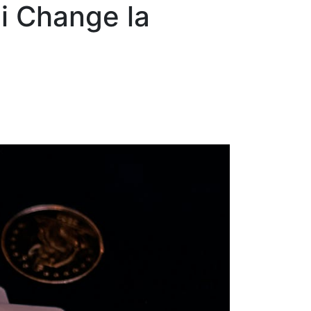
i Change la