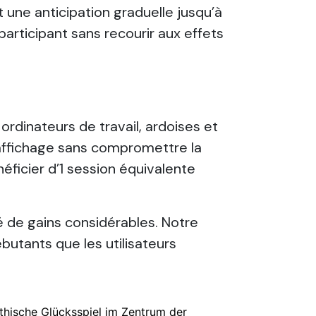
 une anticipation graduelle jusqu’à
participant sans recourir aux effets
ordinateurs de travail, ardoises et
’affichage sans compromettre la
éficier d’1 session équivalente
 de gains considérables. Notre
butants que les utilisateurs
thische Glücksspiel im Zentrum der