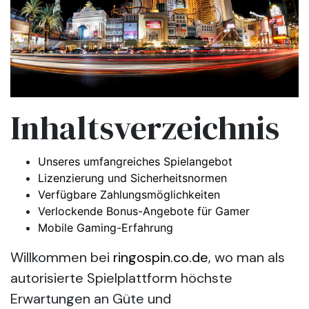
Inhaltsverzeichnis
Unseres umfangreiches Spielangebot
Lizenzierung und Sicherheitsnormen
Verfügbare Zahlungsmöglichkeiten
Verlockende Bonus-Angebote für Gamer
Mobile Gaming-Erfahrung
Willkommen bei
ringospin.co.de
, wo man als
autorisierte Spielplattform höchste
Erwartungen an Güte und