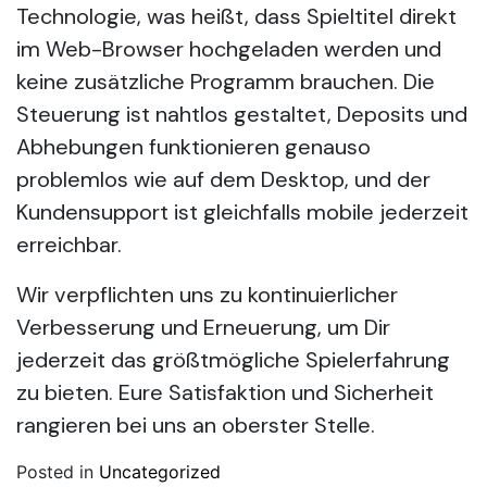
Technologie, was heißt, dass Spieltitel direkt
im Web-Browser hochgeladen werden und
keine zusätzliche Programm brauchen. Die
Steuerung ist nahtlos gestaltet, Deposits und
Abhebungen funktionieren genauso
problemlos wie auf dem Desktop, und der
Kundensupport ist gleichfalls mobile jederzeit
erreichbar.
Wir verpflichten uns zu kontinuierlicher
Verbesserung und Erneuerung, um Dir
jederzeit das größtmögliche Spielerfahrung
zu bieten. Eure Satisfaktion und Sicherheit
rangieren bei uns an oberster Stelle.
Posted in
Uncategorized