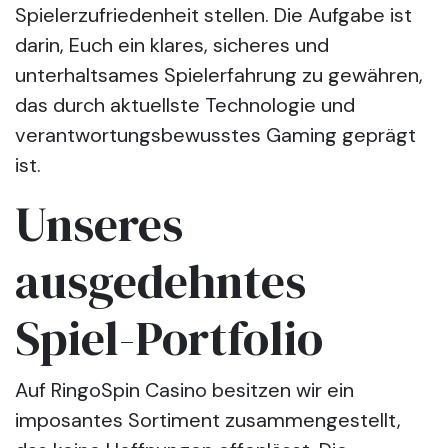
Spielerzufriedenheit stellen. Die Aufgabe ist
darin, Euch ein klares, sicheres und
unterhaltsames Spielerfahrung zu gewähren,
das durch aktuellste Technologie und
verantwortungsbewusstes Gaming geprägt
ist.
Unseres
ausgedehntes
Spiel-Portfolio
Auf RingoSpin Casino besitzen wir ein
imposantes Sortiment zusammengestellt,