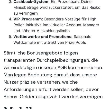
Cashback-System:
Ein Prozentsatz Deiner
Minusbeträge wird rückerstattet, um das Risiko
zu verringern
VIP-Programm:
Besondere Vorzüge für High
Roller, inklusive individueller Account-Manager
und höherer Auszahlungslimits
Wettbewerbe und Promotions:
Saisonale
Wettkämpfe mit attraktiven Prize Pools
Sämtliche Bonusangebote folgen
transparenten Durchspielbedingungen, die
wir eindeutig in unseren AGB kommunizieren.
Man legen Bedeutung darauf, dass unsere
Nutzer präzise verstehen, welche
Anforderungen erfüllt werden sollen, bevor
Bonus-Gelder ausgezahlt werden vermögen.