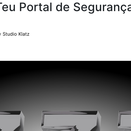
Teu Portal de Seguranç
y
Studio Klatz