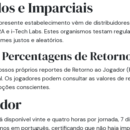
dos e Imparciais
o presente estabelecimento vêm de distribuidores 
A e i-Tech Labs. Estes organismos testam regul
mes justos e aleatórios.
 Percentagens de Retorn
ssos próprios reportes de Retorno ao Jogador (R
. Os jogadores podem consultar as valores de re
opções conscientes.
ador
 disponível vinte e quatro horas por jornada, 7 d
os em português, certificando que não haja i