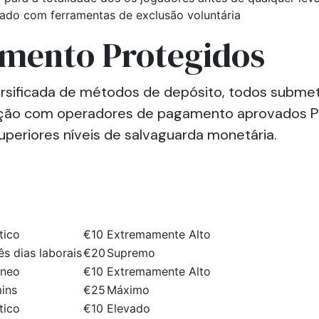
ado com ferramentas de exclusão voluntária
mento Protegidos
rsificada de métodos de depósito, todos submet
ação com operadores de pagamento aprovados PC
uperiores níveis de salvaguarda monetária.
tico
€10
Extremamente Alto
ês dias laborais
€20
Supremo
âneo
€10
Extremamente Alto
ins
€25
Máximo
tico
€10
Elevado