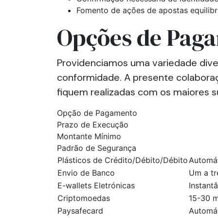
Fomento de ações de apostas equilibr
Opções de Paga
Providenciamos uma variedade dive
conformidade. A presente colabor
fiquem realizadas com os maiores s
Opção de Pagamento
Prazo de Execução
Montante Mínimo
Padrão de Segurança
Plásticos de Crédito/Débito/Débito
Automá
Envio de Banco
Um a tr
E-wallets Eletrónicas
Instant
Criptomoedas
15-30 m
Paysafecard
Automá