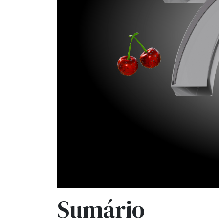
Sumário