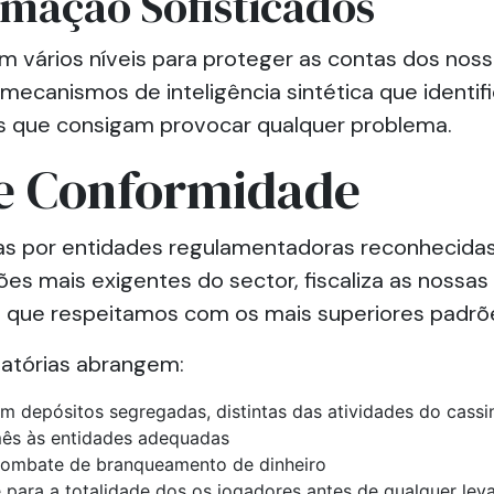
rmação Sofisticados
 vários níveis para proteger as contas dos nos
mecanismos de inteligência sintética que ident
 que consigam provocar qualquer problema.
e Conformidade
das por entidades regulamentadoras reconhecida
s mais exigentes do sector, fiscaliza as nossas 
ra que respeitamos com os mais superiores padrõe
latórias abrangem:
m depósitos segregadas, distintas das atividades do cassi
mês às entidades adequadas
 combate de branqueamento de dinheiro
 para a totalidade dos os jogadores antes de qualquer le