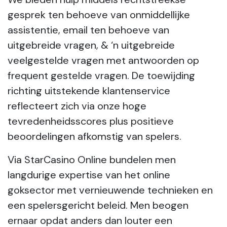
gesprek ten behoeve van onmiddellijke
assistentie, email ten behoeve van
uitgebreide vragen, & ‘n uitgebreide
veelgestelde vragen met antwoorden op
frequent gestelde vragen. De toewijding
richting uitstekende klantenservice
reflecteert zich via onze hoge
tevredenheidsscores plus positieve
beoordelingen afkomstig van spelers.
Via StarCasino Online bundelen men
langdurige expertise van het online
goksector met vernieuwende technieken en
een spelersgericht beleid. Men beogen
ernaar opdat anders dan louter een