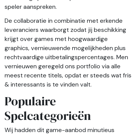
speler aanspreken.
De collaboratie in combinatie met erkende
leveranciers waarborgt zodat jij beschikking
krijgt over games met hoogwaardige
graphics, vernieuwende mogelijkheden plus
rechtvaardige uitbetalingspercentages. Men
vernieuwen geregeld ons portfolio via alle
meest recente titels, opdat er steeds wat fris
& interessants is te vinden valt.
Populaire
Spelcategorieën
Wij hadden dit game-aanbod minutieus