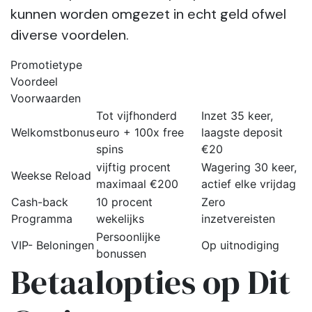
kunnen worden omgezet in echt geld ofwel
diverse voordelen.
Promotietype
Voordeel
Voorwaarden
Tot vijfhonderd
Inzet 35 keer,
Welkomstbonus
euro + 100x free
laagste deposit
spins
€20
vijftig procent
Wagering 30 keer,
Weekse Reload
maximaal €200
actief elke vrijdag
Cash-back
10 procent
Zero
Programma
wekelijks
inzetvereisten
Persoonlijke
VIP- Beloningen
Op uitnodiging
bonussen
Betaalopties op Dit