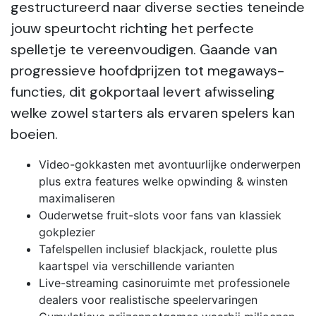
gestructureerd naar diverse secties teneinde
jouw speurtocht richting het perfecte
spelletje te vereenvoudigen. Gaande van
progressieve hoofdprijzen tot megaways-
functies, dit gokportaal levert afwisseling
welke zowel starters als ervaren spelers kan
boeien.
Video-gokkasten met avontuurlijke onderwerpen
plus extra features welke opwinding & winsten
maximaliseren
Ouderwetse fruit-slots voor fans van klassiek
gokplezier
Tafelspellen inclusief blackjack, roulette plus
kaartspel via verschillende varianten
Live-streaming casinoruimte met professionele
dealers voor realistische speelervaringen