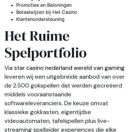
Promoties en Beloningen
Betaalwijzen bij Het Casino
Klantenondersteuning
Het Ruime
Spelportfolio
Via
star casino nederland wereld van gaming
leveren wij een uitgebreide aanbod van over
de 2.500 gokspellen dat werden gecreëerd
middels vooraanstaande
softwareleveranciers. De keuze omvat
klassieke gokkasten, eigentijdse
videoautomaten, tafelspellen plus live-
streaming spelleider experiences die elke