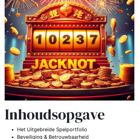
Inhoudsopgave
Het Uitgebreide Spelportfolio
Beveiliging & Betrouwbaarheid