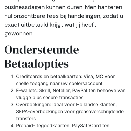
businessdagen kunnen duren. Men hanteren
nul onzichtbare fees bij handelingen, zodat u
exact uitbetaald krijgt wat jij heeft
gewonnen.
Ondersteunde
Betaalopties
Creditcards en betaalkaarten: Visa, MC voor
snelle toegang naar uw spelersaccount
E-wallets: Skrill, Neteller, PayPal ten behoeve van
vlugge plus secure transacties
Overboekingen: Ideal voor Hollandse klanten,
SEPA-overboekingen voor grensoverschrijdende
transfers
Prepaid- tegoedkaarten: PaySafeCard ten