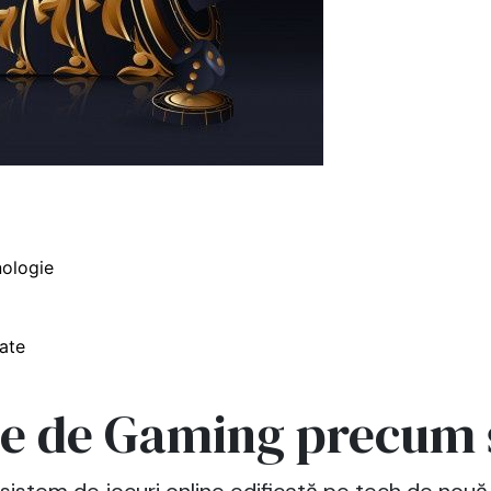
nologie
tate
ie de Gaming precum 