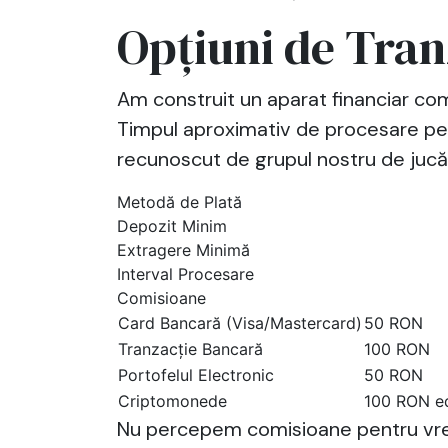
Opțiuni de Tran
Am construit un aparat financiar co
Timpul aproximativ de procesare pen
recunoscut de grupul nostru de jucăto
Metodă de Plată
Depozit Minim
Extragere Minimă
Interval Procesare
Comisioane
Card Bancară (Visa/Mastercard)
50 RON
Tranzacție Bancară
100 RON
Portofelul Electronic
50 RON
Criptomonede
100 RON eq
Nu percepem comisioane pentru vreuna