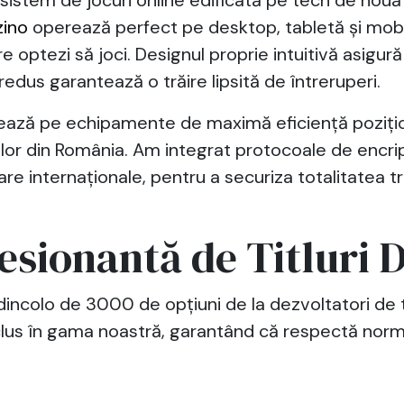
stem de jocuri online edificată pe tech de nouă 
zino
operează perfect pe desktop, tabletă și mobi
re optezi să joci. Designul proprie intuitivă asig
redus garantează o trăire lipsită de întreruperi.
zează pe echipamente de maximă eficiență pozițion
or din România. Am integrat protocoale de encrip
are internaționale, pentru a securiza totalitatea tr
esionantă de Titluri D
incolo de 3000 de opțiuni de la dezvoltatori de 
inclus în gama noastră, garantând că respectă nor