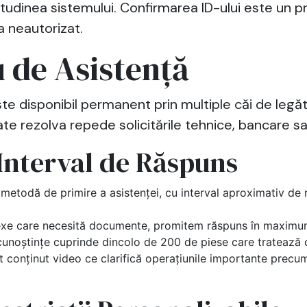
titudinea sistemului. Confirmarea ID-ului este un
 neautorizat.
u de Asistență
este disponibil permanent prin multiple căi de legă
e rezolva repede solicitările tehnice, bancare sa
 Interval de Răspuns
etodă de primire a asistenței, cu interval aproximativ de
xe care necesită documente, promitem răspuns în maximum 
unoștințe cuprinde dincolo de 200 de piese care tratează 
 conținut video ce clarifică operațiunile importante precu