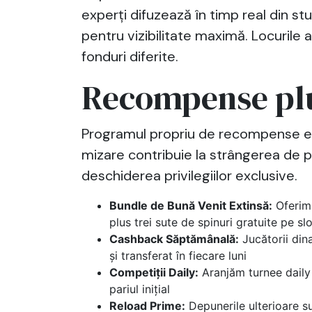
experți difuzează în timp real din st
pentru vizibilitate maximă. Locurile 
fonduri diferite.
Recompense plu
Programul propriu de recompense est
mizare contribuie la strângerea de p
deschiderea privilegiilor exclusive.
Bundle de Bună Venit Extinsă:
Oferim 
plus trei sute de spinuri gratuite pe sl
Cashback Săptămânală:
Jucătorii din
și transferat în fiecare luni
Competiții Daily:
Aranjăm turnee daily 
pariul inițial
Reload Prime:
Depunerile ulterioare s