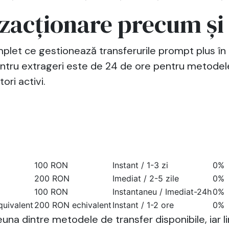
zacționare precum și
mplet ce gestionează transferurile prompt plus î
tru extrageri este de 24 de ore pentru metodele 
ri activi.
100 RON
Instant / 1-3 zi
0%
200 RON
Imediat / 2-5 zile
0%
100 RON
Instantaneu / Imediat-24h
0%
uivalent
200 RON echivalent
Instant / 1-2 ore
0%
 dintre metodele de transfer disponibile, iar lim