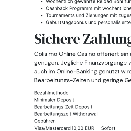
Wöchentlich gewährte Reload Boni fü
Cashback Programm mit wöchentlicher 
Tournaments und Ziehungen mit zuges
Geburtstagsbonus und personalisierte 
Sichere Zahlun
Golisimo Online Casino offeriert ei
genügen. Jegliche Finanzvorgänge w
auch im Online-Banking genutzt wir
Bearbeitungs-Zeiten und geringe G
Bezahlmethode
Minimaler Deposit
Bearbeitungs-Zeit Deposit
Bearbeitungszeit Withdrawal
Gebühren
Visa/Mastercard
10,00 EUR
Sofort