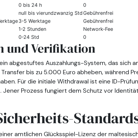
0 bis 24 h
0
null bis vierundzwanzig Std
Gebührenfrei
Werktage
3-5 Werktage
Gebührenfrei
1-2 Stunden
Network-Fee
0-24 Std
0
und Verifikation
n abgestuftes Auszahlungs-System, das sich an 
ro Transfer bis zu 5.000 Euro abheben, während
ben. Für die initiale Withdrawal ist eine ID-Prüf
ird. Jener Prozess fungiert dem Schutz vor Ident
Sicherheits-Standard
 einer amtlichen Glücksspiel-Lizenz der maltesi