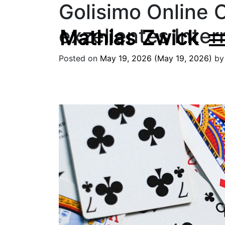
Golisimo Online 
exzellentes Inter
Mathias Zwick
Photographer
Posted on
May 19, 2026
(May 19, 2026)
by