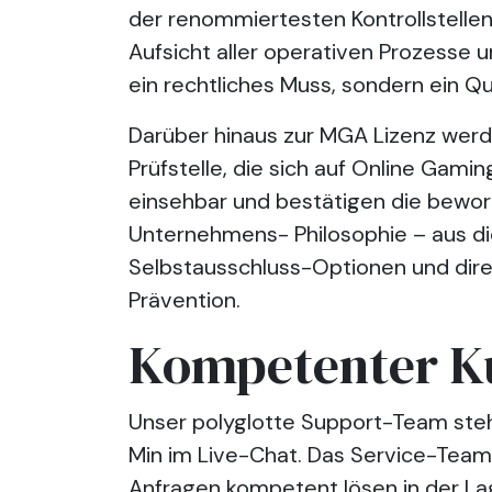
der renommiertesten Kontrollstelle
Aufsicht aller operativen Prozesse 
ein rechtliches Muss, sondern ein Qu
Darüber hinaus zur MGA Lizenz werde
Prüfstelle, die sich auf Online Gami
einsehbar und bestätigen die bewo
Unternehmens- Philosophie – aus di
Selbstausschluss-Optionen und dire
Prävention.
Kompetenter K
Unser polyglotte Support-Team steht
Min im Live-Chat. Das Service-Team
Anfragen kompetent lösen in der Lag